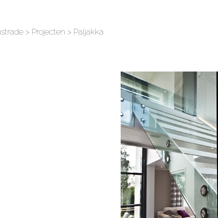
ustrade
>
Projecten
> Paljakka