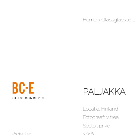
Home
>
Glassglassbal
PALJAKKA
Locatie: Finland
Fotograaf: Vitrea
Sector: privé
Projecten
2016