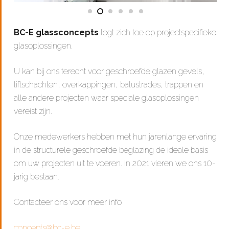
BC-E glassconcepts
legt zich toe op projectspecifieke
glasoplossingen.
U kan bij ons terecht voor geschroefde glazen gevels,
liftschachten, overkappingen, balustrades, trappen en
alle andere projecten waar speciale glasoplossingen
vereist zijn.
Onze medewerkers hebben met hun jarenlange ervaring
in de structurele geschroefde beglazing de ideale basis
om uw projecten uit te voeren. In 2021 vieren we ons 10-
jarig bestaan.
Contacteer ons voor meer info
concepts@bc-e.be