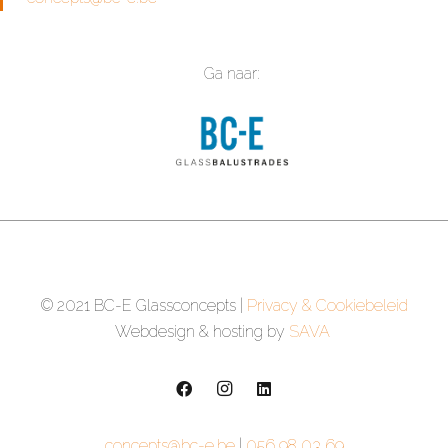
Ga naar:
© 2021 BC-E Glassconcepts |
Privacy & Cookiebeleid
Webdesign & hosting by
SAVA
concepts@bc-e.be
|
056 98 03 69