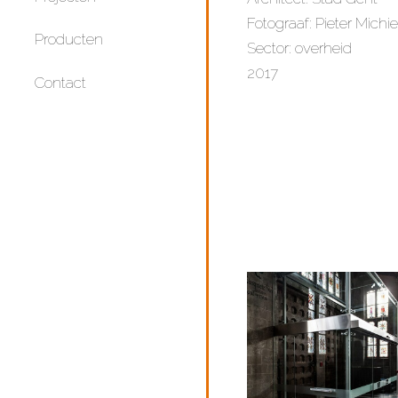
Fotograaf: Pieter Michie
Producten
Sector: overheid
2017
Contact