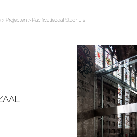
s
>
Projecten
> Pacificatiezaal Stadhuis
EZAAL