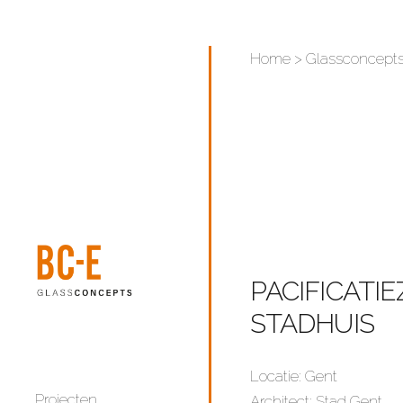
Home
>
Glassconcept
PACIFICATI
STADHUIS
Locatie: Gent
Projecten
Architect: Stad Gent