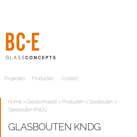
Projecten
Producten
Contact
Home
>
Glassconcepts
>
Producten
>
Glasbouten
>
Glasbouten KNDG
GLASBOUTEN KNDG