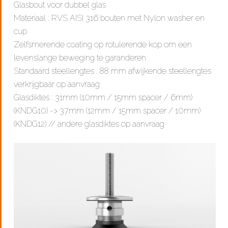
Glasbout voor dubbel glas
Materiaal : RVS AISI 316 bouten met Nylon washer en
cup
Zelfsmerende coating op rotulerende kop om een
levenslange beweging te garanderen
Standaard steellengtes : 88 mm afwijkende steellengtes
verkrijgbaar op aanvraag
Glasdiktes : 31mm (10mm / 15mm spacer / 6mm)
(KNDG10) -> 37mm (12mm / 15mm spacer / 10mm)
(KNDG12) // andere glasdiktes op aanvraag