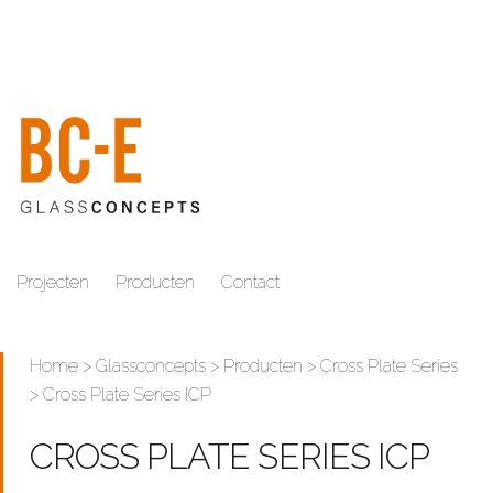
Projecten
Producten
Contact
Home
>
Glassconcepts
>
Producten
>
Cross Plate Series
> Cross Plate Series ICP
CROSS PLATE SERIES ICP