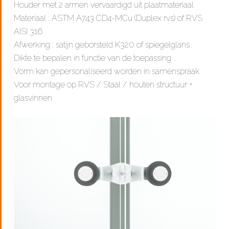
Houder met 2 armen vervaardigd uit plaatmateriaal
Materiaal : ASTM A743 CD4-MCu (Duplex rvs) of RVS
AISI 316
Afwerking : satijn geborsteld K320 of spiegelglans
Dikte te bepalen in functie van de toepassing
Vorm kan gepersonaliseerd worden in samenspraak
Voor montage op RVS / Staal / houten structuur +
glasvinnen