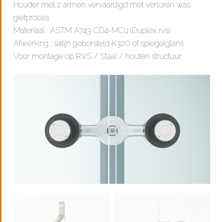
Houder met 2 armen vervaardigd met verloren was
gietproces
Materiaal : ASTM A743 CD4-MCu (Duplex rvs)
Afwerking : satijn geborsteld K320 of spiegelglans
Voor montage op RVS / Staal / houten structuur