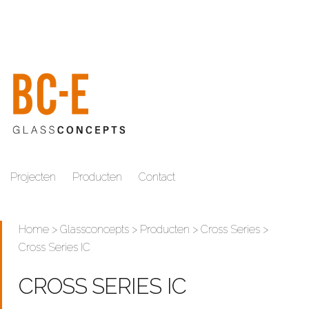
Projecten
Producten
Contact
Home
>
Glassconcepts
>
Producten
>
Cross Series
>
Cross Series IC
CROSS SERIES IC